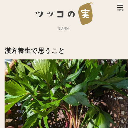
コ
ン
テ
ン
漢方養生
ツ
へ
漢方養生で思うこと
移
動