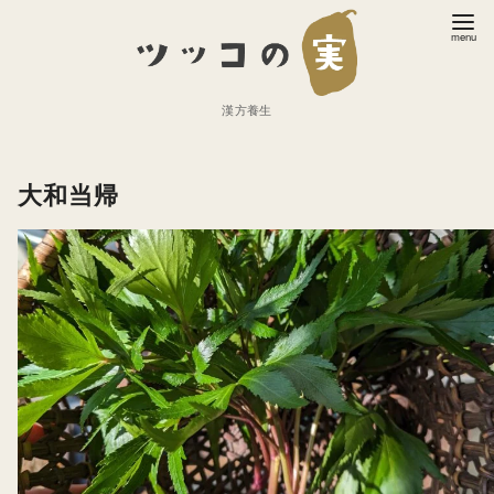
コ
ン
テ
ン
漢方養生
ツ
へ
大和当帰
移
動